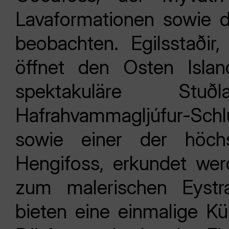
Lavaformationen sowie 
beobachten. Egilsstaðir
öffnet den Osten Isla
spektakuläre Stuð
Hafrahvammagljúfur-Sc
sowie einer der höchs
Hengifoss, erkundet werd
zum malerischen Eystr
bieten eine einmalige Küs