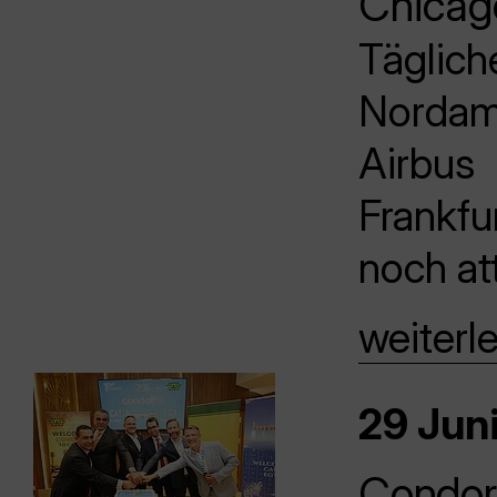
Chicag
Täglic
Norda
Airbu
Frankfu
noch att
weiterl
29 Juni
Condor 