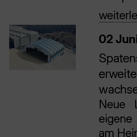
weiterl
02 Juni
Spatens
erweite
wachse
Neue L
eigene
am Heim