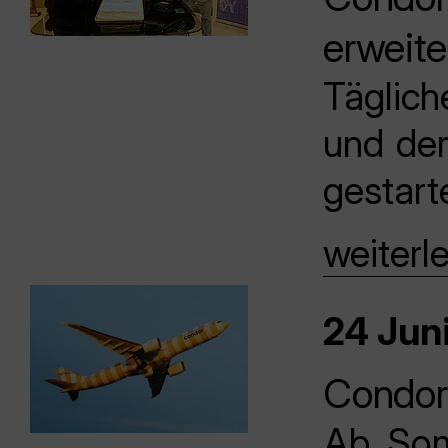
erweite
Täglich
und der
gestart
weiterl
24 Juni
Condor
Ab Som