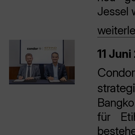
Jessel
weiterl
11 Juni
Condor 
strateg
Bangko
für Et
besteh