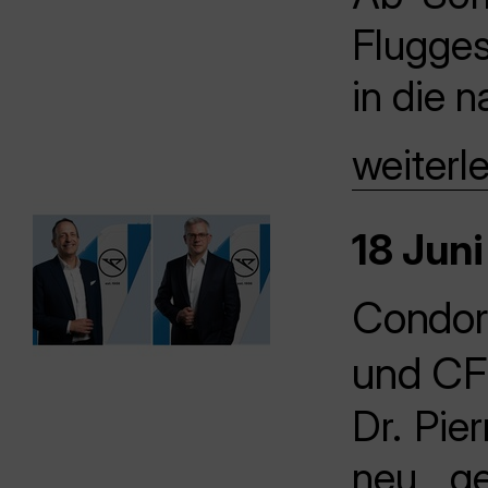
Flugges
in die 
weiterl
18 Juni
Condor
und C
Dr. Pi
neu ge