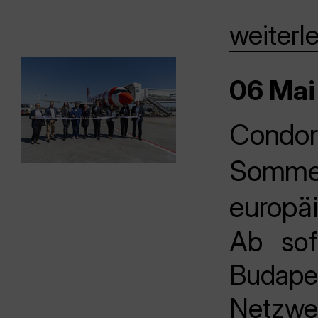
weiterl
06 Mai
Condor 
Sommer
europä
Ab sofo
Budap
Netzwe