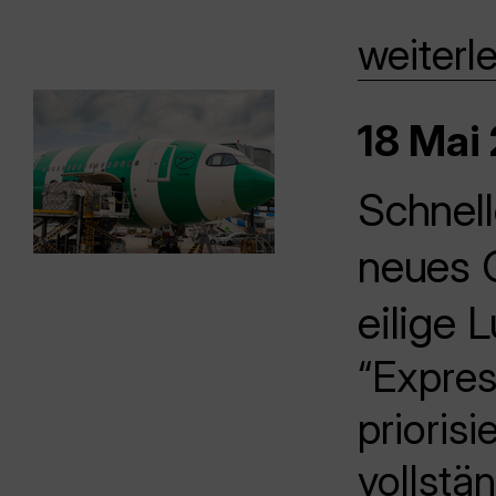
weiterl
18 Mai 
Schnell
neues 
eilige L
“Expre
prioris
vollstä