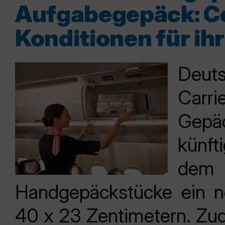
Aufgabegepäck: C
Konditionen für ih
Deuts
Carr
Gepä
künft
dem
Handgepäckstücke ein n
40 x 23 Zentimetern. Zud