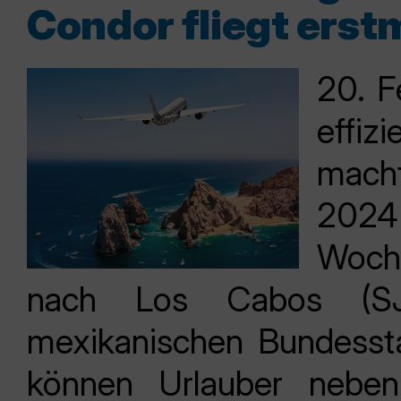
Condor fliegt erst
20. F
effi
mach
2024
Woche
nach Los Cabos (SJ
mexikanischen Bundessta
können Urlauber nebe