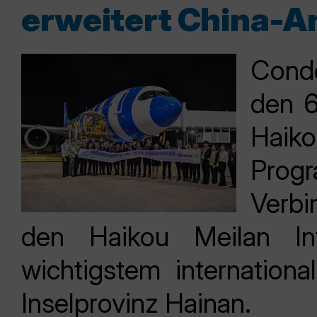
erweitert China-A
Condo
den 6
Haiko
Prog
Verbi
den Haikou Meilan Int
wichtigstem internation
Inselprovinz Hainan.