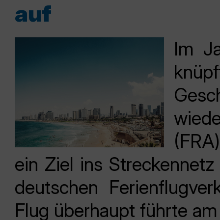
auf
Im Ja
knüp
Gesch
wied
(FRA)
ein Ziel ins Streckennetz
deutschen Ferienflugver
Flug überhaupt führte am 